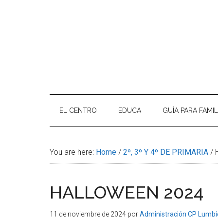
A DE FOTOS CURSO 2025-2026
so inolvidable! El eco de las risas en el patio, los cuadernos …
Continuar leyendo
EL CENTRO
EDUCA
GUÍA PARA FAMIL
You are here:
Home
/
2º, 3º Y 4º DE PRIMARIA
/
H
HALLOWEEN 2024
11 de noviembre de 2024
por
Administración CP Lumbi