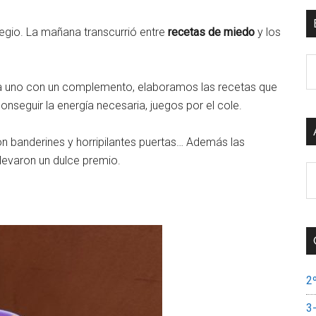
egio. La mañana transcurrió entre
recetas de miedo
y los
B
e
ada uno con un complemento, elaboramos las recetas que
el
nseguir la energía necesaria, juegos por el cole.
si
n banderines y horripilantes puertas… Además las
llevaron un dulce premio.
A
de
si
2
3