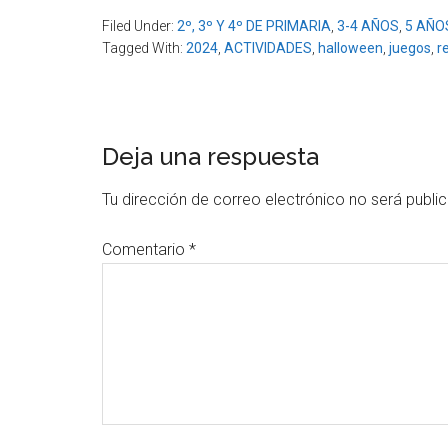
Filed Under:
2º, 3º Y 4º DE PRIMARIA
,
3-4 AÑOS
,
5 AÑO
Tagged With:
2024
,
ACTIVIDADES
,
halloween
,
juegos
,
r
Reader
Deja una respuesta
Interactions
Tu dirección de correo electrónico no será publi
Comentario
*