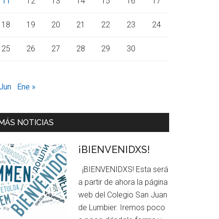
11
12
13
14
15
16
17
18
19
20
21
22
23
24
25
26
27
28
29
30
 Jun
Ene »
MÁS NOTICIAS
¡BIENVENIDXS!
¡BIENVENIDXS! Esta será
a partir de ahora la página
web del Colegio San Juan
de Lumbier. Iremos poco