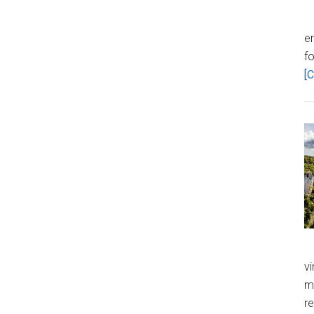
en
f
[C
vi
m
re