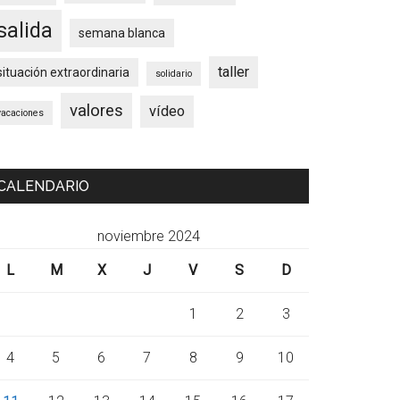
salida
semana blanca
taller
situación extraordinaria
solidario
valores
vídeo
vacaciones
CALENDARIO
noviembre 2024
L
M
X
J
V
S
D
1
2
3
4
5
6
7
8
9
10