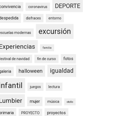
DEPORTE
convivencia
coronavirus
despedida
disfraces
entorno
excursión
escuelas modernas
Experiencias
familia
fotos
festival de navidad
fin de curso
igualdad
halloween
galeria
infantil
juegos
lectura
Lumbier
mujer
música
otoño
primaria
proyectos
PROYECTO