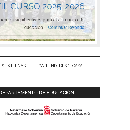
IL CURSO 2025-2026
ntos significativos para el alumnado de
Desde com
Educación …
Continuar leyendo
ES EXTERNAS
#APRENDEDESDECASA
Primary
DEPARTAMENTO DE EDUCACIÓN
Sidebar