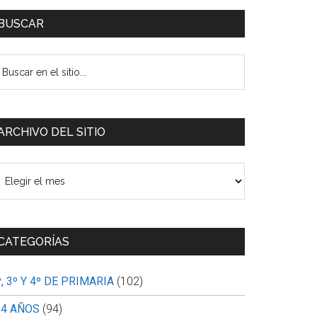
BUSCAR
uscar
n
tio...
ARCHIVO DEL SITIO
rchivo
l
tio
CATEGORÍAS
º, 3º Y 4º DE PRIMARIA
(102)
-4 AÑOS
(94)