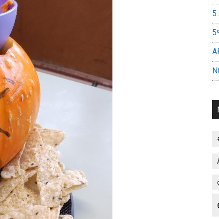
5
5
A
N