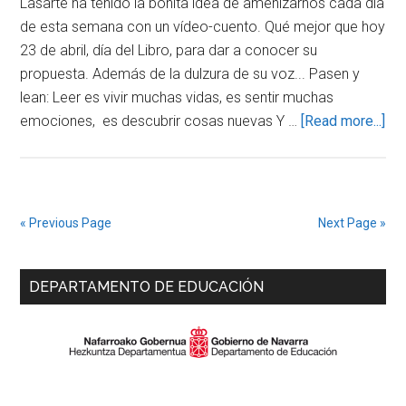
Lasarte ha tenido la bonita idea de amenizarnos cada día
de esta semana con un vídeo-cuento. Qué mejor que hoy
23 de abril, día del Libro, para dar a conocer su
propuesta. Además de la dulzura de su voz... Pasen y
lean: Leer es vivir muchas vidas, es sentir muchas
abo
emociones, es descubrir cosas nuevas Y …
[Read more...]
VÍ
CU
DÍ
DE
« Previous Page
Next Page »
LI
Primary
DEPARTAMENTO DE EDUCACIÓN
Sidebar