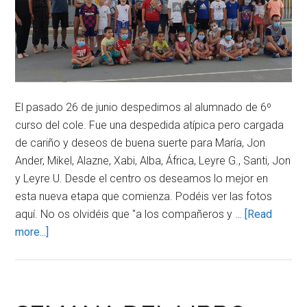
El pasado 26 de junio despedimos al alumnado de 6º
curso del cole. Fue una despedida atípica pero cargada
de cariño y deseos de buena suerte para María, Jon
Ander, Mikel, Alazne, Xabi, Alba, África, Leyre G., Santi, Jon
y Leyre U. Desde el centro os deseamos lo mejor en
esta nueva etapa que comienza. Podéis ver las fotos
aquí. No os olvidéis que "a los compañeros y …
[Read
about
more...]
DESPEDIDA
ALUMNADO
DE
6º