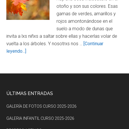
otoño y son sus colores. Esas
gamas de verdes, amarillos y
rojos amontonándose en el
suelo a modo de dunas que
invita a lxs niñxs a saltar sobre ellas y hacerlas volar de
vuelta a los árboles. Y nosotrxs nos …
[Continuar
about
leyendo...]
RECOGIDA
DE
HOJAS
POR
LUMBIER
Footer
ÚLTIMAS ENTRADAS
GALERÍA DE FOTOS CURSO 2025-2026
GALERIA INFANTIL CURSO 2025-2026