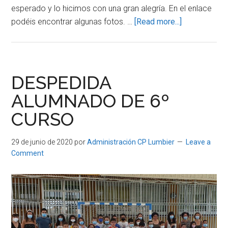
esperado y lo hicimos con una gran alegría. En el enlace
about
podéis encontrar algunas fotos. …
[Read more...]
Vuelta
al
cole
DESPEDIDA
ALUMNADO DE 6º
CURSO
29 de junio de 2020
por
Administración CP Lumbier
Leave a
Comment