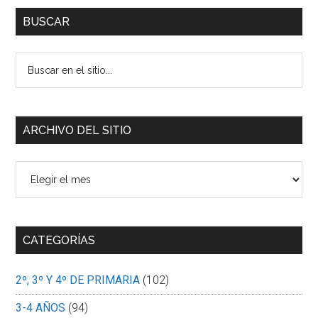
BUSCAR
Buscar
en
el
sitio...
ARCHIVO DEL SITIO
Archivo
del
sitio
CATEGORÍAS
2º, 3º Y 4º DE PRIMARIA
(102)
3-4 AÑOS
(94)