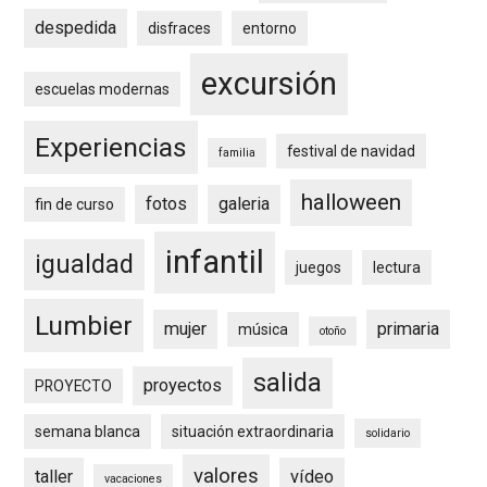
despedida
disfraces
entorno
excursión
escuelas modernas
Experiencias
festival de navidad
familia
halloween
fotos
galeria
fin de curso
infantil
igualdad
juegos
lectura
Lumbier
mujer
primaria
música
otoño
salida
proyectos
PROYECTO
semana blanca
situación extraordinaria
solidario
valores
taller
vídeo
vacaciones