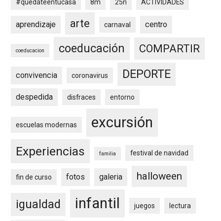
#quedáteentucasa
8m
25n
ACTIVIDADES
arte
aprendizaje
centro
carnaval
coeducación
COMPARTIR
coeducacion
DEPORTE
convivencia
coronavirus
despedida
disfraces
entorno
excursión
escuelas modernas
Experiencias
festival de navidad
familia
halloween
fotos
galeria
fin de curso
infantil
igualdad
juegos
lectura