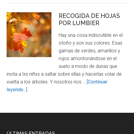
DE
MADERA
RECOGIDA DE HOJAS
POR LUMBIER
DE
LUMBIER
Hay una cosa indiscutible en el
otoño y son sus colores. Esas
gamas de verdes, amarillos y
rojos amontonándose en el
suelo a modo de dunas que
invita a lxs niñxs a saltar sobre ellas y hacerlas volar de
vuelta a los árboles. Y nosotrxs nos …
[Continuar
about
leyendo...]
RECOGIDA
DE
HOJAS
POR
LUMBIER
ÚLTIMAS ENTRADAS