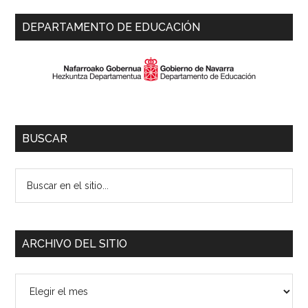
Primary
DEPARTAMENTO DE EDUCACIÓN
Sidebar
BUSCAR
Buscar
en
el
sitio...
ARCHIVO DEL SITIO
Archivo
del