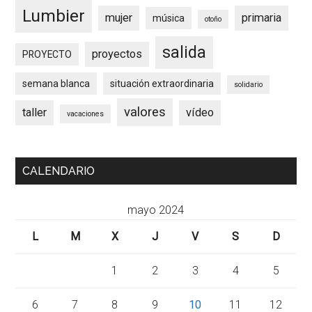
Lumbier
mujer
primaria
música
otoño
salida
proyectos
PROYECTO
semana blanca
situación extraordinaria
solidario
valores
taller
vídeo
vacaciones
CALENDARIO
mayo 2024
L
M
X
J
V
S
D
1
2
3
4
5
6
7
8
9
10
11
12