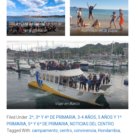
Alumnado en la realización de
una gynkana.
Alumnado en la playa.
Viaje en Barco.
Filed Under:
2º, 3º Y 4º DE PRIMARIA
,
3-4 AÑOS
,
5 AÑOS Y 1º
PRIMARIA
,
5º Y 6º DE PRIMARIA
,
NOTICIAS DEL CENTRO
Tagged With:
campamento
,
centro
,
convivencia
,
Hondarribia
,