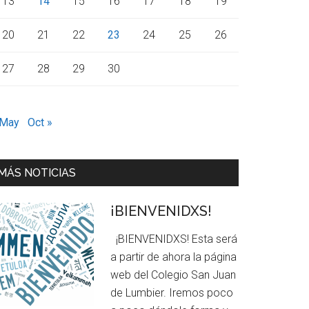
13
14
15
16
17
18
19
20
21
22
23
24
25
26
27
28
29
30
 May
Oct »
MÁS NOTICIAS
¡BIENVENIDXS!
¡BIENVENIDXS! Esta será
a partir de ahora la página
web del Colegio San Juan
de Lumbier. Iremos poco