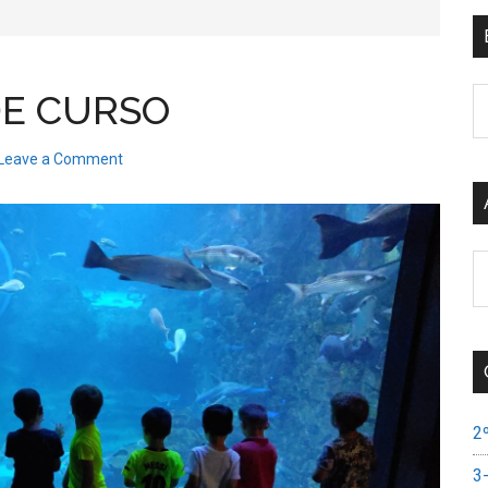
B
DE CURSO
e
el
Leave a Comment
si
A
de
si
2
3