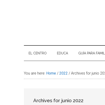
A DE FOTOS CURSO 2025-2026
so inolvidable! El eco de las risas en el patio, los cuadernos …
Continuar leyendo
EL CENTRO
EDUCA
GUÍA PARA FAMIL
You are here:
Home
/
2022
/
Archives for junio 2
Archives for junio 2022