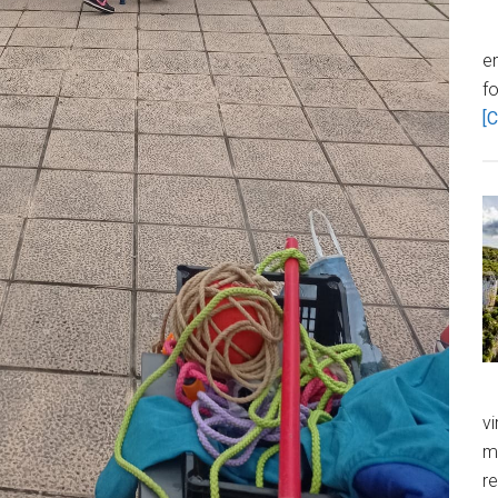
en
f
[C
vi
m
re