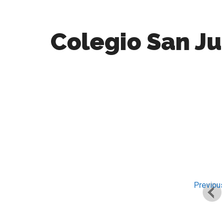
Skip
Saltar
Skip
Skip
to
al
to
to
main
menú
primary
footer
Colegio San J
content
secundario
sidebar
Sitio
web
del
Colegio
de
Lumbier
Previou