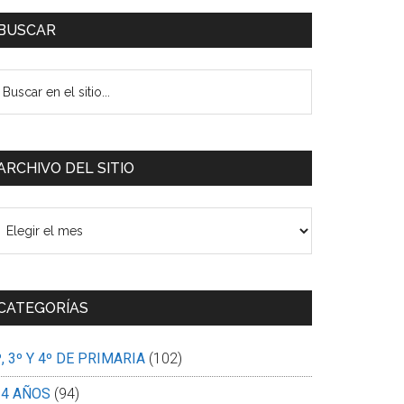
BUSCAR
uscar
n
tio...
ARCHIVO DEL SITIO
rchivo
l
tio
CATEGORÍAS
º, 3º Y 4º DE PRIMARIA
(102)
-4 AÑOS
(94)