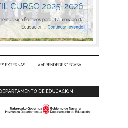
IL CURSO 2025-2026
ntos significativos para el alumnado de
Desde com
Educación …
Continuar leyendo
ES EXTERNAS
#APRENDEDESDECASA
Primary
DEPARTAMENTO DE EDUCACIÓN
Sidebar