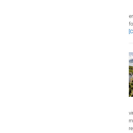
en
f
[C
vi
m
re