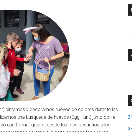
B
e
el
si
A
de
si
er) pìntamos y decoramos huevos de colores durante las
alizamos una búsqueda de huevos (Egg Hunt) junto con el
2
tuvo que formar grupos desde los más pequeños a los
3