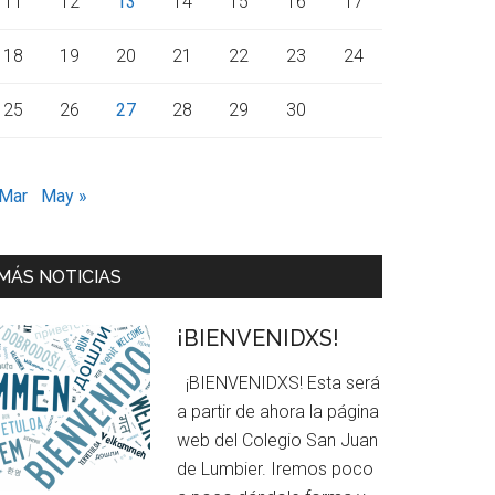
11
12
13
14
15
16
17
18
19
20
21
22
23
24
25
26
27
28
29
30
 Mar
May »
MÁS NOTICIAS
¡BIENVENIDXS!
¡BIENVENIDXS! Esta será
a partir de ahora la página
web del Colegio San Juan
de Lumbier. Iremos poco