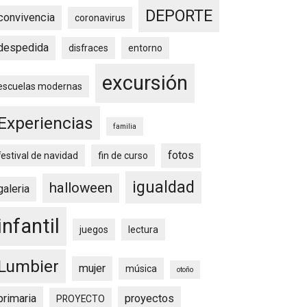
DEPORTE
convivencia
coronavirus
despedida
disfraces
entorno
excursión
escuelas modernas
Experiencias
familia
fotos
festival de navidad
fin de curso
igualdad
halloween
galeria
infantil
juegos
lectura
Lumbier
mujer
música
otoño
primaria
proyectos
PROYECTO