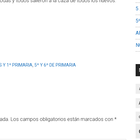
das y todos salieron a la caza de todos los huevos.
5
5
A
N
S Y 1º PRIMARIA
,
5º Y 6º DE PRIMARIA
cada.
Los campos obligatorios están marcados con
*