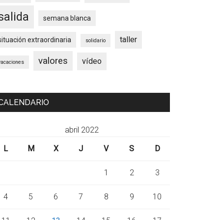
salida
semana blanca
taller
situación extraordinaria
solidario
valores
vídeo
vacaciones
CALENDARIO
abril 2022
L
M
X
J
V
S
D
1
2
3
4
5
6
7
8
9
10