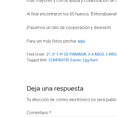
más mayores y con la ayuda y colaboración de to
Al final encontraron los 60 huevos. !Enhorabuena!
¡Pasamos un rato de cooperación y diversión!
Para ver más fotos pinchar
aquí
Filed Under:
2º, 3º Y 4º DE PRIMARIA
,
3-4 AÑOS
,
5 AÑO
Tagged With:
COMPARTIR
,
Easter
,
Egg Hunt
Reader
Deja una respuesta
Interactions
Tu dirección de correo electrónico no será publi
Comentario
*