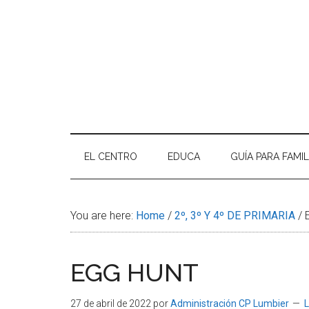
A DE FOTOS CURSO 2025-2026
so inolvidable! El eco de las risas en el patio, los cuadernos …
Continuar leyendo
EL CENTRO
EDUCA
GUÍA PARA FAMIL
You are here:
Home
/
2º, 3º Y 4º DE PRIMARIA
/
E
EGG HUNT
27 de abril de 2022
por
Administración CP Lumbier