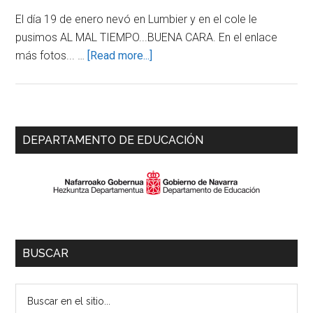
El día 19 de enero nevó en Lumbier y en el cole le
pusimos AL MAL TIEMPO...BUENA CARA. En el enlace
about
más fotos... …
[Read more...]
HA
NEVADO…
Primary
DEPARTAMENTO DE EDUCACIÓN
Sidebar
BUSCAR
Buscar
en