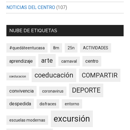
NOTICIAS DEL CENTRO
(107)
NUBE DE ETIQUETAS
#quedáteentucasa
8m
25n
ACTIVIDADES
arte
aprendizaje
centro
carnaval
coeducación
COMPARTIR
coeducacion
DEPORTE
convivencia
coronavirus
despedida
disfraces
entorno
excursión
escuelas modernas