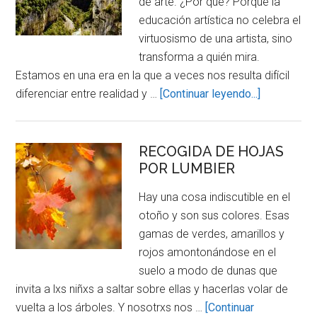
de arte. ¿Por qué? Porque la
educación artística no celebra el
virtuosismo de una artista, sino
transforma a quién mira.
Estamos en una era en la que a veces nos resulta difícil
about
diferenciar entre realidad y …
[Continuar leyendo...]
ESCULTUR
DE
MADERA
RECOGIDA DE HOJAS
POR LUMBIER
DE
LUMBIER
Hay una cosa indiscutible en el
otoño y son sus colores. Esas
gamas de verdes, amarillos y
rojos amontonándose en el
suelo a modo de dunas que
invita a lxs niñxs a saltar sobre ellas y hacerlas volar de
vuelta a los árboles. Y nosotrxs nos …
[Continuar