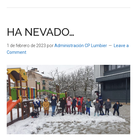
SALIDA
AL
TEATRO
GAYARRE
HA NEVADO…
1 de febrero de 2023
por
Administración CP Lumbier
Leave a
Comment