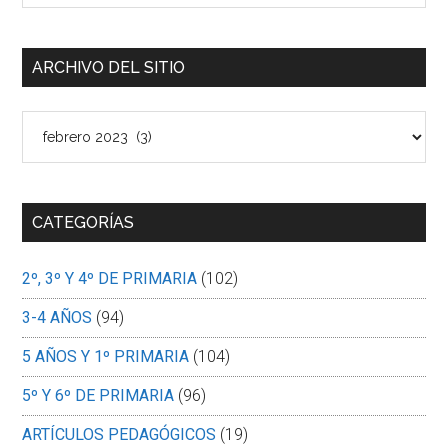
el
sitio...
ARCHIVO DEL SITIO
Archivo
del
sitio
CATEGORÍAS
2º, 3º Y 4º DE PRIMARIA
(102)
3-4 AÑOS
(94)
5 AÑOS Y 1º PRIMARIA
(104)
5º Y 6º DE PRIMARIA
(96)
ARTÍCULOS PEDAGÓGICOS
(19)