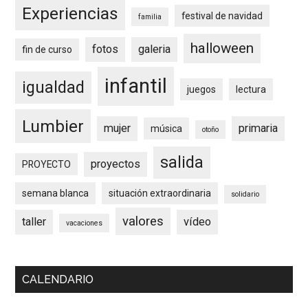
Experiencias
festival de navidad
familia
halloween
fotos
galeria
fin de curso
infantil
igualdad
juegos
lectura
Lumbier
mujer
primaria
música
otoño
salida
proyectos
PROYECTO
semana blanca
situación extraordinaria
solidario
valores
taller
vídeo
vacaciones
CALENDARIO